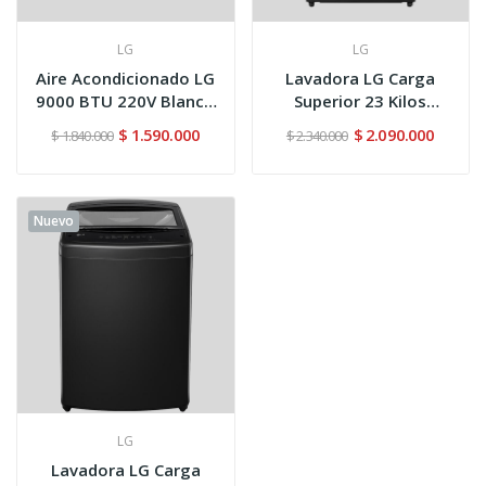
LG
LG
Aire Acondicionado LG
Lavadora LG Carga
9000 BTU 220V Blanco
Superior 23 Kilos
V-09WIN
WT23NBTX6...
$ 1.590.000
$ 2.090.000
$ 1.840.000
$ 2.340.000
Nuevo
LG
Lavadora LG Carga