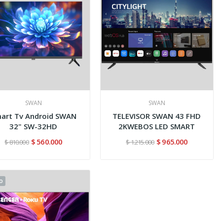
SWAN
SWAN
rt Tv Android SWAN
TELEVISOR SWAN 43 FHD
32" SW-32HD
2KWEBOS LED SMART
$ 560.000
$ 965.000
$ 810.000
$ 1.215.000
o