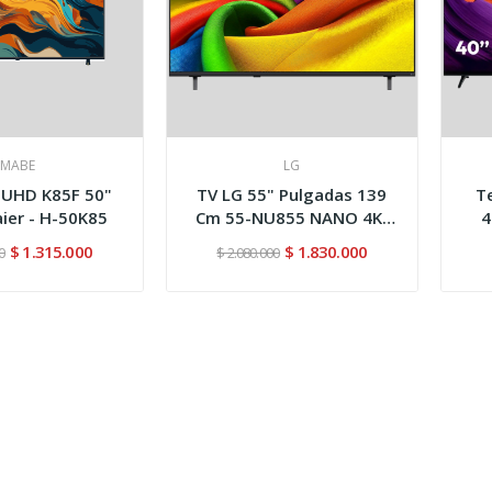
MABE
LG
 UHD K85F 50"
TV LG 55" Pulgadas 139
T
ier - H-50K85
Cm 55-NU855 NANO 4K-
4
UHD...
$ 1.315.000
$ 1.830.000
0
$ 2.080.000