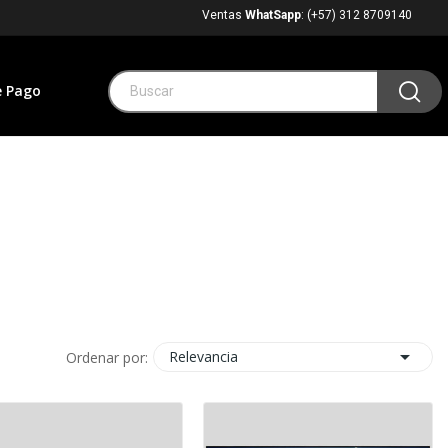
Ventas
WhatSapp
: (+57) 312 8709140
e Pago

Relevancia
Ordenar por: