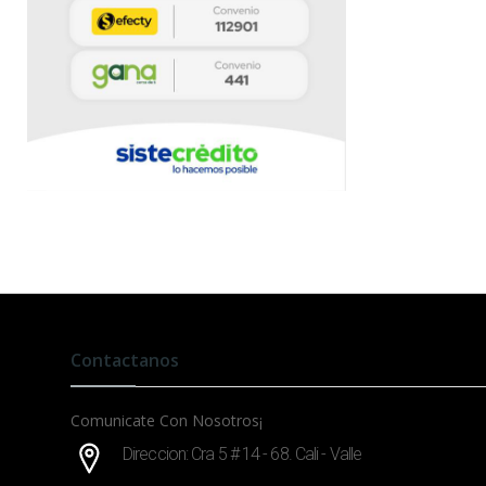
Contactanos
Comunicate Con Nosotros¡
Direccion: Cra 5 # 14 - 68. Cali - Valle