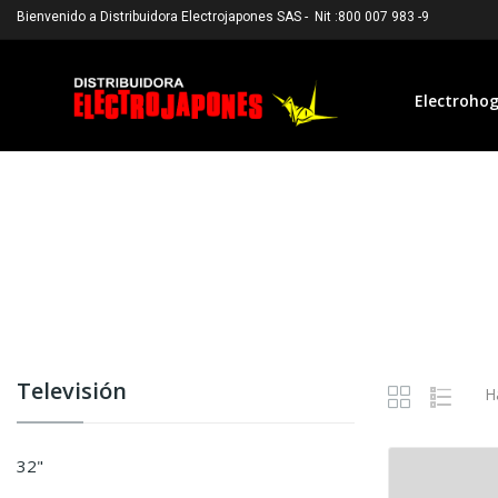
Bienvenido a Distribuidora Electrojapones SAS - Nit :800 007 983 -9
Electroho
Televisión
H
32"