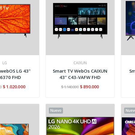
LG
CAIXUN
 webOS LG 43"
Smart TV WebOs CAIXUN
Sma
6370 FHD
43" C43-VAFW FHD
$ 1.020.000
$ 890.000
0
$ 1.140.000
Nuevo
Nuev