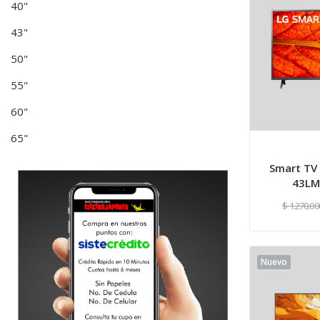
40"
43"
50"
55"
60"
65"
Smart TV
43LM
$ 1.270.00
Nuevo