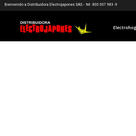
Bienvenido a Distribuidora Electrojapones SAS - Nit :800 007 983 -9
Electroho