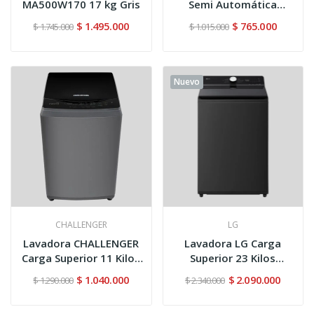
MA500W170 17 kg Gris
Semi Automática
Carga...
$ 1.495.000
$ 765.000
$ 1.745.000
$ 1.015.000
Nuevo
CHALLENGER
LG
Lavadora CHALLENGER
Lavadora LG Carga
Carga Superior 11 Kilos
Superior 23 Kilos
CW...
WT23NBTX6...
$ 1.040.000
$ 2.090.000
$ 1.290.000
$ 2.340.000