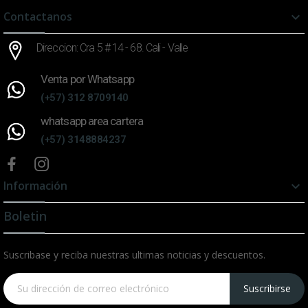
Contactanos

Direccion: Cra 5 # 14 - 68. Cali - Valle
Venta por Whatsapp
(+57) 312 8709140
whatsapp area cartera
(+57) 3148884237
Información

Boletin
Suscribase y reciba nuestras ultimas noticias y descuentos.
Suscribirse