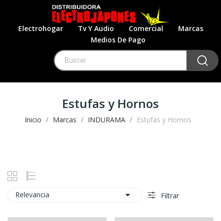
Electrohogar
Tv Y Audio
Comercial
Marcas
Medios De Pago
Estufas y Hornos
Inicio
Marcas
INDURAMA
Estufas y Hornos

Relevancia
Filtrar