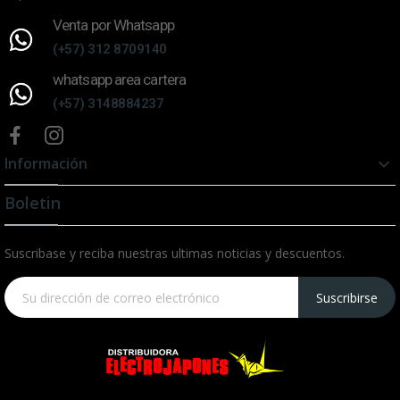
Venta por Whatsapp
(+57) 312 8709140
whatsapp area cartera
(+57) 3148884237
Información

Boletin
Suscribase y reciba nuestras ultimas noticias y descuentos.
Suscribirse