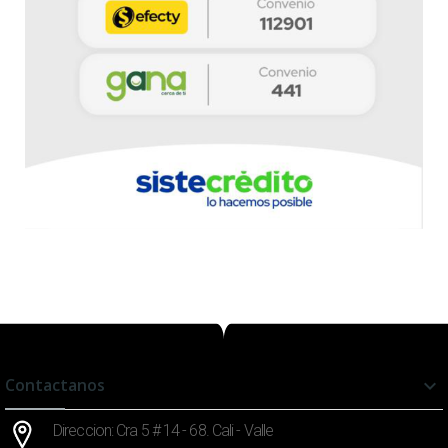
Contactanos

Direccion: Cra 5 # 14 - 68. Cali - Valle