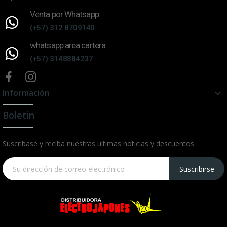
Venta por Whatsapp
(+57) 312 8709140
whatsapp area cartera
(+57) 3148884237
Información

Boletin
Suscribase y reciba nuestras ultimas noticias y descuentos.
Suscribirse