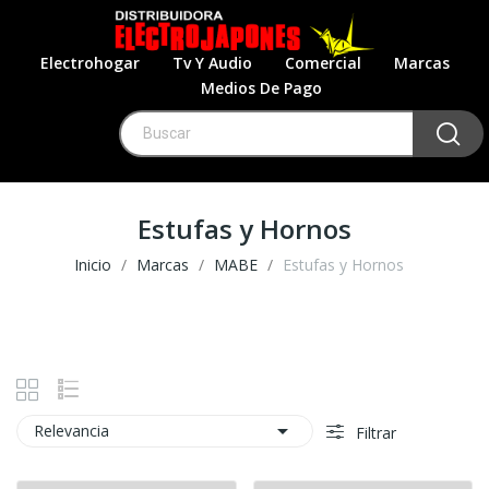
Electrohogar
Tv Y Audio
Comercial
Marcas
Medios De Pago
Estufas y Hornos
Inicio
Marcas
MABE
Estufas y Hornos

Relevancia
Filtrar