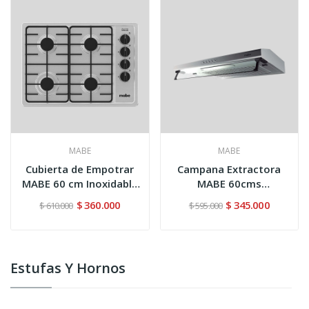
MABE
MABE
Cubierta de Empotrar
Campana Extractora
MABE 60 cm Inoxidable
MABE 60cms
-...
CM6040NV0 Inox
$ 360.000
$ 345.000
$ 610.000
$ 595.000
Estufas Y Hornos