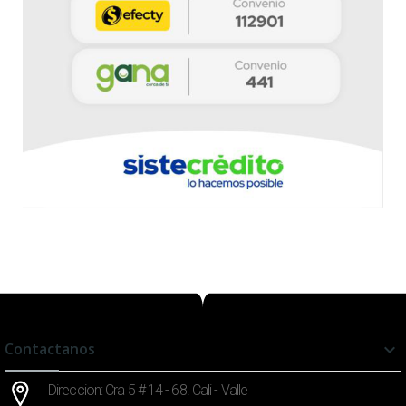
Contactanos

Direccion: Cra 5 # 14 - 68. Cali - Valle