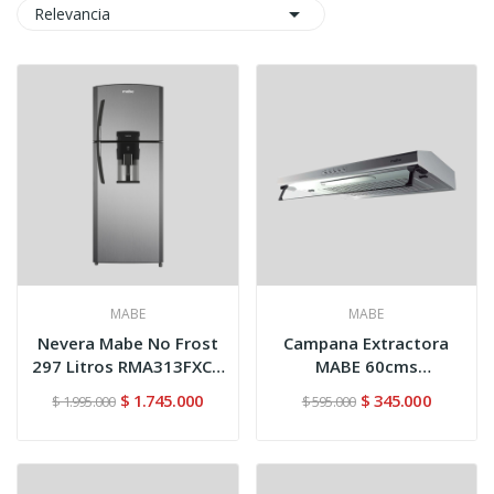

Relevancia
MABE
MABE
Nevera Mabe No Frost
Campana Extractora
297 Litros RMA313FXCT
MABE 60cms
Gris
CM6040NV0 Inox
$ 1.745.000
$ 345.000
$ 1.995.000
$ 595.000