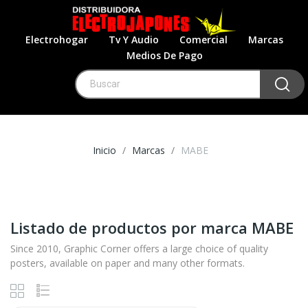
Electrohogar
Tv Y Audio
Comercial
Marcas
Medios De Pago
Inicio
Marcas
MABE
Listado de productos por marca MABE
Since 2010, Graphic Corner offers a large choice of quality
posters, available on paper and many other formats.