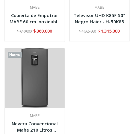
MABE
MABE
Cubierta de Empotrar
Televisor UHD K85F 50"
MABE 60 cm Inoxidable
Negro Haier - H-50K85
-...
$ 360.000
$ 1.315.000
$ 610.000
$ 1.565.000
Nuevo
MABE
Nevera Convencional
Mabe 210 Litros