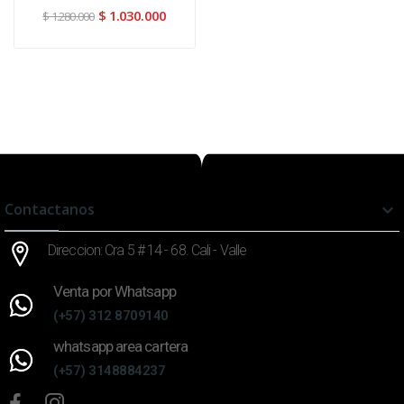
Brutos...
$ 1.030.000
$ 1.280.000
Contactanos

Direccion: Cra 5 # 14 - 68. Cali - Valle
Venta por Whatsapp
(+57) 312 8709140
whatsapp area cartera
(+57) 3148884237