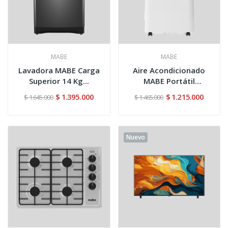
MABE
MABE
Lavadora MABE Carga
Aire Acondicionado
Superior 14 Kg...
MABE Portátil
PTM12CABW...
$ 1.395.000
$ 1.215.000
$ 1.645.000
$ 1.465.000
Nuevo