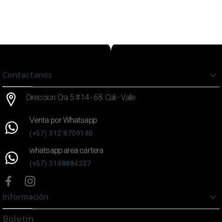
Contactanos

Direccion: Cra 5 # 14 - 68. Cali - Valle
Venta por Whatsapp
(+57) 312 8709140
whatsapp area cartera
(+57) 3148884237
Información

Boletin