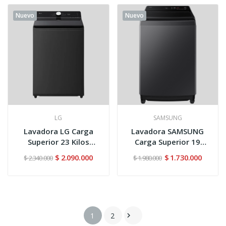
Nuevo
Nuevo
LG
SAMSUNG
Lavadora LG Carga
Lavadora SAMSUNG
Superior 23 Kilos
Carga Superior 19
WT23NBTX6...
Kilos...
$ 2.090.000
$ 1.730.000
$ 2.340.000
$ 1.980.000
1
2
